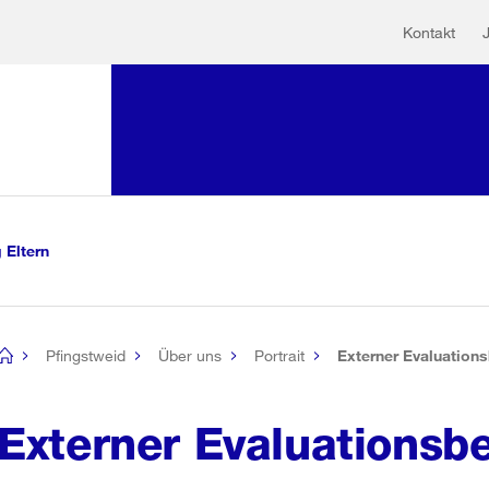
Hilfs
Sprunglink:
Kontakt
Navigation
mationen
sauswahl
vigation
m Inhalt
r Suche
 Eltern
Pfingstweid
Über uns
Portrait
Externer Evaluations
[no
title]
Externer Evaluationsbe