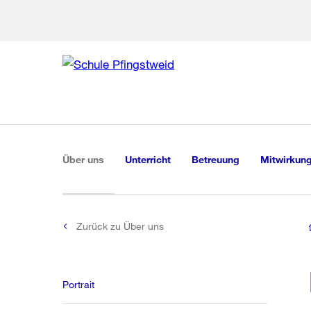
Zu den weiteren Infor
Zur Bereich
Zur Hilfsna
Zu
Zu
Global
Navigation
(aktiv)
Über uns
Unterricht
Betreuung
Mitwirkung
Zurück zu Über uns
Portrait