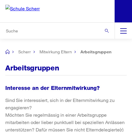
N
S
Zu den weiteren Informationen
Zur Bereichsauswahl
Zur Hilfsnavigation
Zum Inhalt
Zur Suche
Suche
Global
Navigation
Scherr
Mitwirkung Eltern
Arbeitsgruppen
[no
title]
Arbeitsgruppen
Interesse an der Elternmitwirkung?
Sind Sie interessiert, sich in der Elternmitwirkung zu
engagieren?
Möchten Sie regelmässig in einer Arbeitsgruppe
mitarbeiten oder lieber punktuell bei speziellen Anlässen
unterstützen? Dafür müssen Sie nicht Elterndelegierte(r)