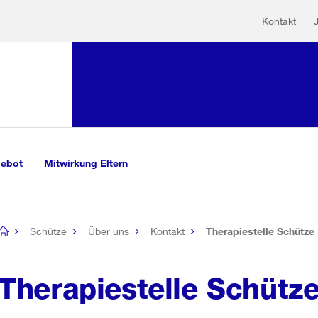
Hilfs
Sprunglink:
Kontakt
Navigation
sauswahl
vigation
m Inhalt
r Suche
gebot
Mitwirkung Eltern
Schütze
Über uns
Kontakt
Therapiestelle Schütze
[no
title]
Therapiestelle Schütz