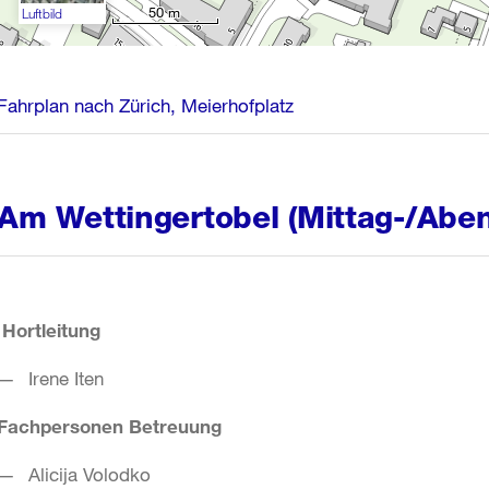
50 m
Luftbild
Fahrplan nach Zürich, Meierhofplatz
Am Wettingertobel (Mittag-/Abe
Hortleitung
Irene Iten
Fachpersonen Betreuung
Alicija Volodko