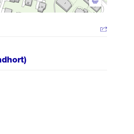
Drucken
ndhort)