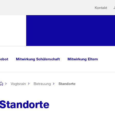
Hilfs
Sprunglink:
Kontakt
Navigation
sauswahl
vigation
m Inhalt
r Suche
gebot
Mitwirkung Schülerschaft
Mitwirkung Eltern
Vogtsrain
Betreuung
Standorte
[no
title]
Standorte