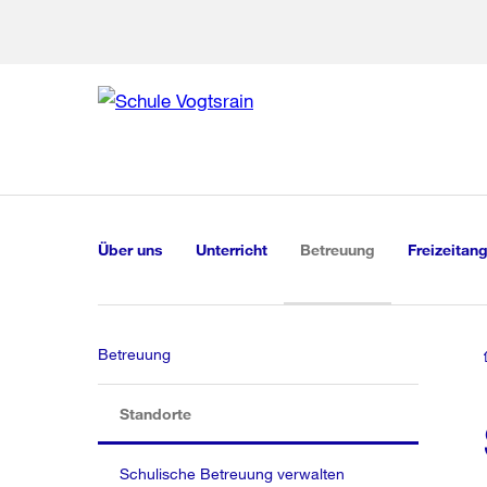
Zur Bereich
Zur Hilfsna
Zu
Zu
Global
Navigation
(aktiv)
Über uns
Unterricht
Betreuung
Freizeitan
Betreuung
(aktiv)
Standorte
Schulische Betreuung verwalten