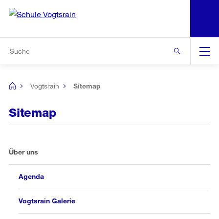
N
S
Zur Bereichsauswahl
Zur Hilfsnavigation
Zum Inhalt
Zur Suche
Suche
Global
Navigation
Vogtsrain
Sitemap
[no
title]
Sitemap
Über uns
Agenda
Vogtsrain Galerie