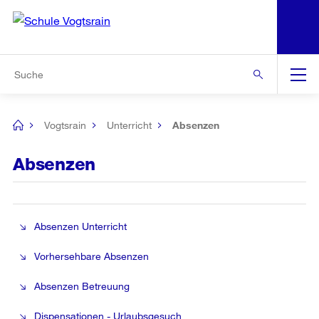
N
S
Zur Bereichsauswahl
Zur Hilfsnavigation
Zum Inhalt
Zur Suche
Suche
Global
Navigation
Vogtsrain
Unterricht
Absenzen
[no
title]
Absenzen
Absenzen Unterricht
Vorhersehbare Absenzen
Absenzen Betreuung
Dispensationen - Urlaubsgesuch