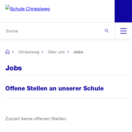
N
S
Zur Bereichsauswahl
Zur Hilfsnavigation
Zum Inhalt
Zur Suche
Suche
Global
Navigation
Chriesiweg
Über uns
Jobs
[no
title]
Jobs
Offene Stellen an unserer Schule
Zurzeit keine offenen Stellen.