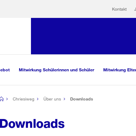
Hilfs
Sprunglink:
Kontakt
Navigation
sauswahl
vigation
m Inhalt
r Suche
gebot
Mitwirkung Schülerinnen und Schüler
Mitwirkung Elte
Chriesiweg
Über uns
Downloads
[no
title]
Downloads