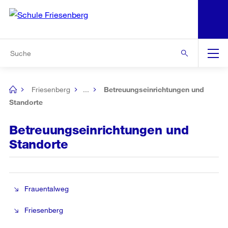
N
S
Zur Bereichsauswahl
Zur Hilfsnavigation
Zum Inhalt
Zur Suche
Suche
Global
Navigation
Friesenberg
...
Betreuungseinrichtungen und
[no
title]
Standorte
Betreuungseinrichtungen und
Standorte
Frauentalweg
Friesenberg