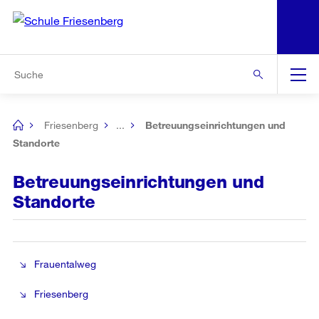
N
S
Zur Bereichsauswahl
Zur Hilfsnavigation
Zum Inhalt
Zur Suche
Suche
Global
Navigation
Friesenberg
...
Betreuungseinrichtungen und
[no
title]
Standorte
Betreuungseinrichtungen und
Standorte
Frauentalweg
Friesenberg