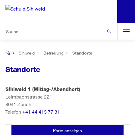
N
S
Zur Bereichsauswahl
Zur Hilfsnavigation
Zum Inhalt
Zur Suche
Suche
Global
Navigation
Sihlweid
Betreuung
Standorte
[no
title]
Standorte
Sihlweid 1 (Mittag-/Abendhort)
Leimbachstrasse 221
8041
Zürich
Telefon
+41 44 413 77 31
Karte anzeigen