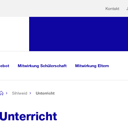
Hilfs
Sprunglink:
Kontakt
Navigation
mationen
sauswahl
vigation
m Inhalt
r Suche
gebot
Mitwirkung Schülerschaft
Mitwirkung Eltern
Sihlweid
Unterricht
[no
title]
Unterricht