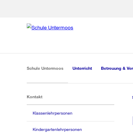
Zur Bereich
Zur Hilfsna
Zu
Zu
Global
Navigation
(aktiv)
Schule Untermoos
Unterricht
Betreuung & Ve
(aktiv)
Kontakt
Klassenlehrpersonen
Kindergartenlehrpersonen