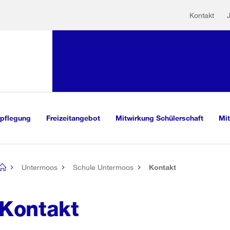
Hilfs
Sprunglink:
Kontakt
Navigation
sauswahl
vigation
m Inhalt
r Suche
rpflegung
Freizeitangebot
Mitwirkung Schülerschaft
Mit
Untermoos
Schule Untermoos
Kontakt
[no
title]
Kontakt