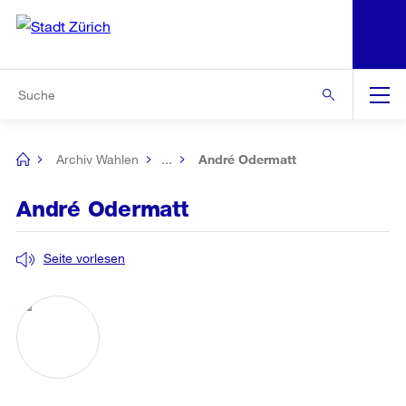
N
S
Zur Bereichsauswahl
Zur Hilfsnavigation
Zum Inhalt
Zur Suche
Suche
Global
Navigation
Archiv Wahlen
...
André Odermatt
[no
title]
André Odermatt
Seite vorlesen