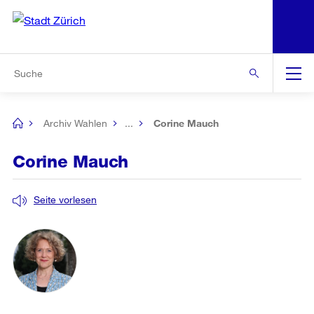
N
S
Zur Bereichsauswahl
Zur Hilfsnavigation
Zum Inhalt
Zur Suche
Suche
Global
Navigation
Archiv Wahlen
...
Corine Mauch
[no
title]
Corine Mauch
Seite vorlesen