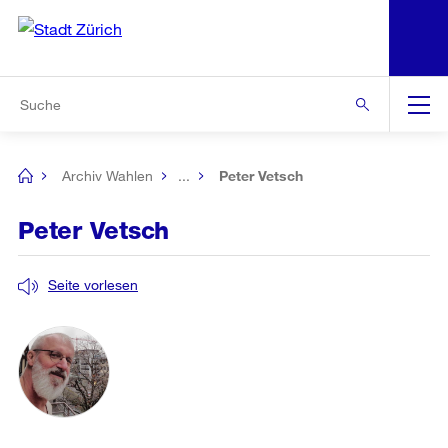
N
S
Zur Bereichsauswahl
Zur Hilfsnavigation
Zum Inhalt
Zur Suche
Suche
Global
Navigation
Archiv Wahlen
...
Peter Vetsch
[no
title]
Peter Vetsch
Seite vorlesen