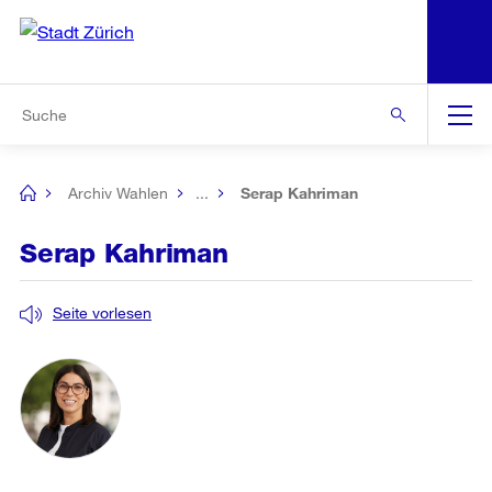
N
S
Zur Bereichsauswahl
Zur Hilfsnavigation
Zum Inhalt
Zur Suche
Suche
Global
Navigation
Archiv Wahlen
...
Serap Kahriman
[no
title]
Serap Kahriman
Seite vorlesen