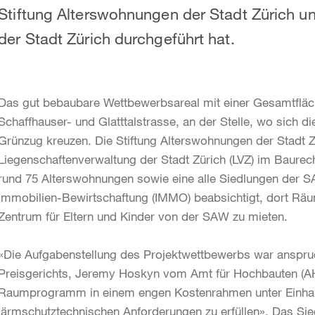
Stiftung Alterswohnungen der Stadt Zürich u
der Stadt Zürich durchgeführt hat.
Das gut bebaubare Wettbewerbsareal mit einer Gesamtfläc
Schaffhauser- und Glatttalstrasse, an der Stelle, wo sich 
Grünzug kreuzen. Die Stiftung Alterswohnungen der Stadt Z
Liegenschaftenverwaltung der Stadt Zürich (LVZ) im Baure
rund 75 Alterswohnungen sowie eine alle Siedlungen der S
Immobilien-Bewirtschaftung (IMMO) beabsichtigt, dort Räum
Zentrum für Eltern und Kinder von der SAW zu mieten.
«Die Aufgabenstellung des Projektwettbewerbs war anspruc
Preisgerichts, Jeremy Hoskyn vom Amt für Hochbauten (AHB)
Raumprogramm in einem engen Kostenrahmen unter Einhalt
lärmschutztechnischen Anforderungen zu erfüllen». Das S