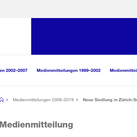
Sprunglink:
Navigation
sauswahl
vigation
m Inhalt
r Suche
gen 2002–2007
Medienmitteilungen 1999–2002
Medienmittei
Medienmitteilungen 2008–2019
Neue Siedlung in Zürich-S
[no
title]
Medienmitteilung