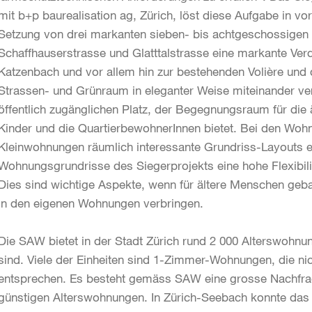
mit b+p baurealisation ag, Zürich, löst diese Aufgabe in vor
Setzung von drei markanten sieben- bis achtgeschossigen
Schaffhauserstrasse und Glatttalstrasse eine markante Ve
Katzenbach und vor allem hin zur bestehenden Volière und
Strassen- und Grünraum in eleganter Weise miteinander ve
öffentlich zugänglichen Platz, der Begegnungsraum für die
Kinder und die QuartierbewohnerInnen bietet. Bei den Wohn
Kleinwohnungen räumlich interessante Grundriss-Layouts e
Wohnungsgrundrisse des Siegerprojekts eine hohe Flexibili
Dies sind wichtige Aspekte, wenn für ältere Menschen gebau
in den eigenen Wohnungen verbringen.
Die SAW bietet in der Stadt Zürich rund 2 000 Alterswohnu
sind. Viele der Einheiten sind 1-Zimmer-Wohnungen, die n
entsprechen. Es besteht gemäss SAW eine grosse Nachfra
günstigen Alterswohnungen. In Zürich-Seebach konnte das 