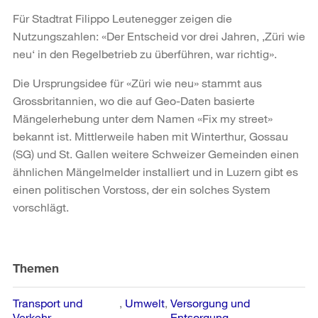
Für Stadtrat Filippo Leutenegger zeigen die
Nutzungszahlen: «Der Entscheid vor drei Jahren, ‚Züri wie
neu‘ in den Regelbetrieb zu überführen, war richtig».
Die Ursprungsidee für «Züri wie neu» stammt aus
Grossbritannien, wo die auf Geo-Daten basierte
Mängelerhebung unter dem Namen «Fix my street»
bekannt ist. Mittlerweile haben mit Winterthur, Gossau
(SG) und St. Gallen weitere Schweizer Gemeinden einen
ähnlichen Mängelmelder installiert und in Luzern gibt es
einen politischen Vorstoss, der ein solches System
vorschlägt.
Weitere
Informationen
Themen
Transport und
Umwelt
Versorgung und
Verkehr
Entsorgung