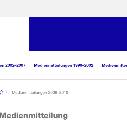
Sprunglink:
Navigation
sauswahl
vigation
m Inhalt
r Suche
gen 2002–2007
Medienmitteilungen 1999–2002
Medienmittei
Medienmitteilungen 2008–2019
[no
title]
Medienmitteilung