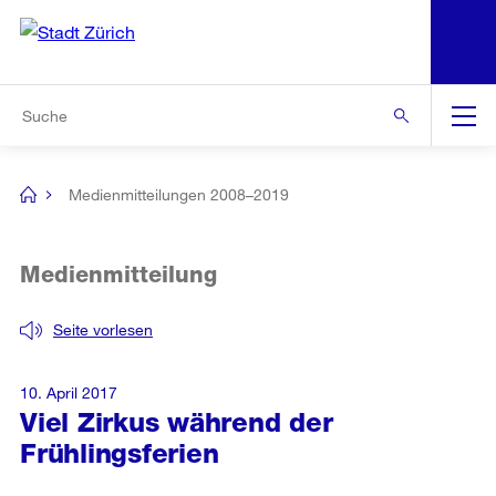
N
S
Zur Bereichsauswahl
Zur Hilfsnavigation
Zum Inhalt
Zur Suche
Suche
Global
Navigation
Medienmitteilungen 2008–2019
[no
title]
Medienmitteilung
Seite vorlesen
10. April 2017
Viel Zirkus während der
Frühlingsferien