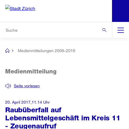
N
S
Zur Bereichsauswahl
Zur Hilfsnavigation
Zum Inhalt
Zur Suche
Suche
Global
Navigation
Medienmitteilungen 2008–2019
[no
title]
Medienmitteilung
Seite vorlesen
20. April 2017,11.14 Uhr
Raubüberfall auf
Lebensmittelgeschäft im Kreis 11
- Zeugenaufruf