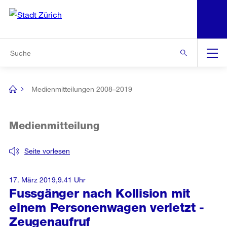
N
S
Zur Bereichsauswahl
Zur Hilfsnavigation
Zum Inhalt
Zur Suche
Suche
Global
Navigation
Medienmitteilungen 2008–2019
[no
title]
Medienmitteilung
Seite vorlesen
17. März 2019,9.41 Uhr
Fussgänger nach Kollision mit
einem Personenwagen verletzt -
Zeugenaufruf