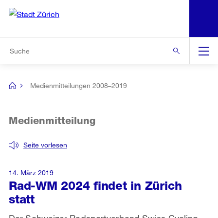
N
S
Zur Bereichsauswahl
Zur Hilfsnavigation
Zum Inhalt
Zur Suche
Suche
Global
Navigation
Medienmitteilungen 2008–2019
[no
title]
Medienmitteilung
Seite vorlesen
14. März 2019
Rad-WM 2024 findet in Zürich
statt
Der Schweizer Radsportverband Swiss Cycling