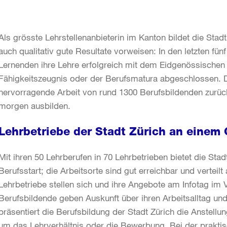
Als grösste Lehrstellenanbieterin im Kanton bildet die Sta
auch qualitativ gute Resultate vorweisen: In den letzten fün
Lernenden ihre Lehre erfolgreich mit dem Eidgenössischen
Fähigkeitszeugnis oder der Berufsmatura abgeschlossen. Di
hervorragende Arbeit von rund 1300 Berufsbildenden zurück
morgen ausbilden.
Lehrbetriebe der Stadt Zürich an einem 
Mit ihren 50 Lehrberufen in 70 Lehrbetrieben bietet die Stad
Berufsstart; die Arbeitsorte sind gut erreichbar und verteil
Lehrbetriebe stellen sich und ihre Angebote am Infotag im
Berufsbildende geben Auskunft über ihren Arbeitsalltag un
präsentiert die Berufsbildung der Stadt Zürich die Anstel
um das Lehrverhältnis oder die Bewerbung. Bei der praktis