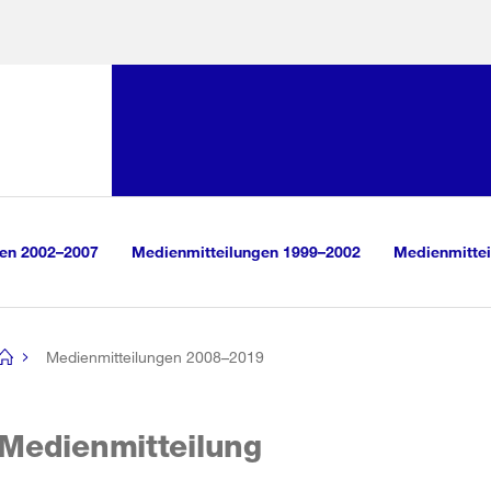
Sprunglink:
Navigation
sauswahl
vigation
m Inhalt
r Suche
gen 2002–2007
Medienmitteilungen 1999–2002
Medienmittei
Medienmitteilungen 2008–2019
[no
title]
Medienmitteilung