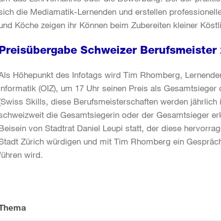
sich die Mediamatik-Lernenden und erstellen professione
und Köche zeigen ihr Können beim Zubereiten kleiner Köstli
Preisübergabe Schweizer Berufsmeister
Als Höhepunkt des Infotags wird Tim Rhomberg, Lernender
Informatik (OIZ), um 17 Uhr seinen Preis als Gesamtsieger
(Swiss Skills, diese Berufsmeisterschaften werden jährlich
schweizweit die Gesamtsiegerin oder der Gesamtsieger erko
Beisein von Stadtrat Daniel Leupi statt, der diese hervorra
Stadt Zürich würdigen und mit Tim Rhomberg ein Gespräch
führen wird.
Weitere
Informationen
Thema