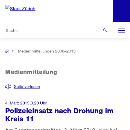
N
S
Zur Bereichsauswahl
Zur Hilfsnavigation
Zum Inhalt
Zur Suche
Suche
Global
Navigation
Medienmitteilungen 2008–2019
[no
title]
Medienmitteilung
Seite vorlesen
4. März 2019,9.29 Uhr
Polizeieinsatz nach Drohung im
Kreis 11
Am Sonntagnachmittag, 3. März 2019, ging bei