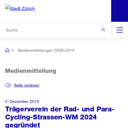
N
S
Zur Bereichsauswahl
Zur Hilfsnavigation
Zum Inhalt
Zur Suche
Suche
Global
Navigation
Medienmitteilungen 2008–2019
[no
title]
Medienmitteilung
Seite vorlesen
5. Dezember 2019
Trägerverein der Rad- und Para-
Cycling-Strassen-WM 2024
gegründet