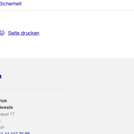
Sicherheit
Seite drucken
t
rich
ienste
squai 17
s
ich
41 44 412 36 99