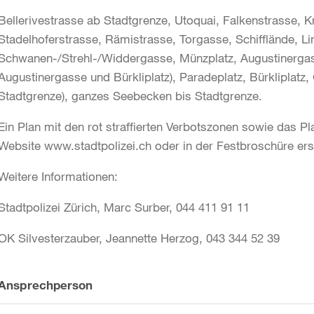
Bellerivestrasse ab Stadtgrenze, Utoquai, Falkenstrasse, K
Stadelhoferstrasse, Rämistrasse, Torgasse, Schifflände, L
Schwanen-/Strehl-/Widdergasse, Münzplatz, Augustinerga
Augustinergasse und Bürkliplatz), Paradeplatz, Bürkliplatz
Stadtgrenze), ganzes Seebecken bis Stadtgrenze.
Ein Plan mit den rot straffierten Verbotszonen sowie das 
Website www.stadtpolizei.ch oder in der Festbroschüre ersi
Weitere Informationen:
Stadtpolizei Zürich, Marc Surber, 044 411 91 11
OK Silvesterzauber, Jeannette Herzog, 043 344 52 39
Weitere
Ansprechperson
Informationen