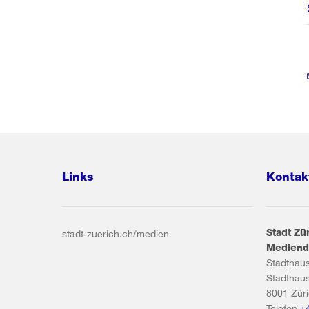
Links
Kontak
Stadt Zü
stadt-zuerich.ch/medien
Mediend
Stadthau
Stadthau
8001
Zür
Telefon
+