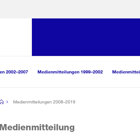
Sprunglink:
Navigation
sauswahl
vigation
m Inhalt
r Suche
gen 2002–2007
Medienmitteilungen 1999–2002
Medienmittei
Medienmitteilungen 2008–2019
[no
title]
Medienmitteilung