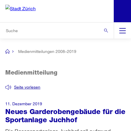
N
S
Zur Bereichsauswahl
Zur Hilfsnavigation
Zum Inhalt
Zur Suche
Suche
Global
Navigation
Medienmitteilungen 2008–2019
[no
title]
Medienmitteilung
Seite vorlesen
11. Dezember 2019
Neues Garderobengebäude für die
Sportanlage Juchhof
Die Rasensportanlage Juchhof soll aufgrund