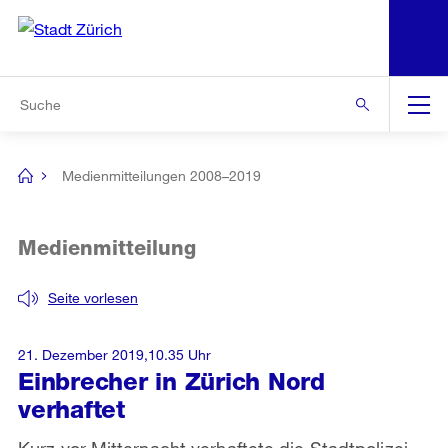
N
S
Zur Bereichsauswahl
Zur Hilfsnavigation
Zum Inhalt
Zur Suche
Suche
Global
Navigation
Medienmitteilungen 2008–2019
[no
title]
Medienmitteilung
Seite vorlesen
21. Dezember 2019,10.35 Uhr
Einbrecher in Zürich Nord
verhaftet
Kurz vor Mitternacht verhaftete die Stadtpolizei