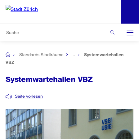
N
S
Zur Bereichsauswahl
Zur Hilfsnavigation
Zum Inhalt
Zur Suche
Suche
Global
Navigation
Standards Stadträume
...
Systemwartehallen
[no
title]
VBZ
Systemwartehallen VBZ
Seite vorlesen