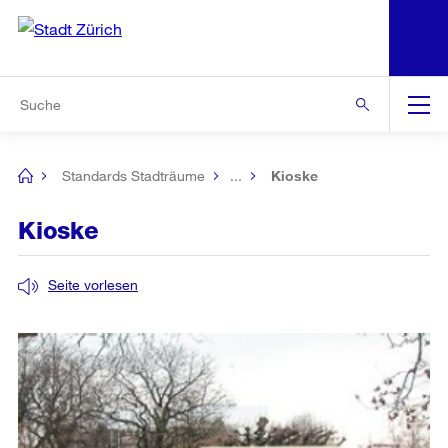
N
S
Zur Bereichsauswahl
Zur Hilfsnavigation
Zum Inhalt
Zur Suche
Suche
Global
Navigation
Standards Stadträume
...
Kioske
[no
title]
Kioske
Seite vorlesen