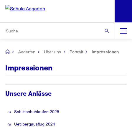
N
S
Zur Bereichsauswahl
Zur Hilfsnavigation
Zum Inhalt
Zur Suche
Suche
Global
Navigation
Aegerten
Über uns
Portrait
Impressionen
[no
title]
Impressionen
Unsere Anlässe
Schlittschuhlaufen 2025
Uetlibergausflug 2024