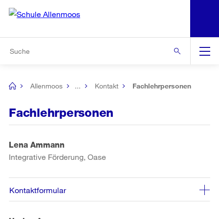
N
S
Zur Bereichsauswahl
Zur Hilfsnavigation
Zum Inhalt
Zur Suche
Suche
Global
Navigation
Allenmoos
...
Kontakt
Fachlehrpersonen
[no
title]
Fachlehrpersonen
Lena Ammann
Integrative Förderung, Oase
Kontaktformular