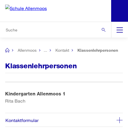
N
S
Zur Bereichsauswahl
Zur Hilfsnavigation
Zum Inhalt
Zur Suche
Suche
Global
Navigation
Allenmoos
...
Kontakt
Klassenlehrpersonen
[no
title]
Klassenlehrpersonen
Kindergarten Allenmoos 1
Rita Bach
Kontaktformular