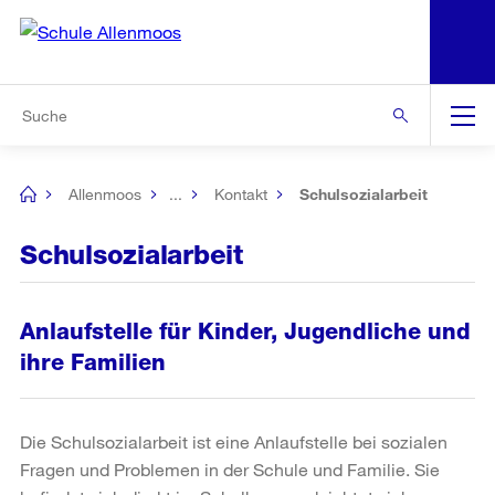
N
S
Zu den weiteren Informationen
Zur Bereichsauswahl
Zur Hilfsnavigation
Zum Inhalt
Zur Suche
Suche
Global
Navigation
Allenmoos
...
Kontakt
Schulsozialarbeit
[no
title]
Schulsozialarbeit
Anlaufstelle für Kinder, Jugendliche und
ihre Familien
Die Schulsozialarbeit ist eine Anlaufstelle bei sozialen
Fragen und Problemen in der Schule und Familie. Sie