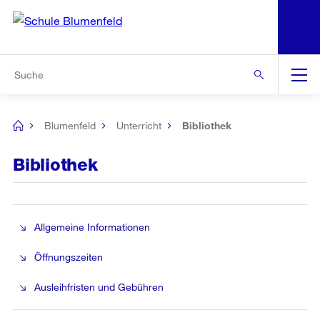
N
S
Zur Bereichsauswahl
Zur Hilfsnavigation
Zum Inhalt
Zur Suche
Suche
Global
Navigation
Blumenfeld
Unterricht
Bibliothek
[no
title]
Bibliothek
Allgemeine Informationen
Öffnungszeiten
Ausleihfristen und Gebühren