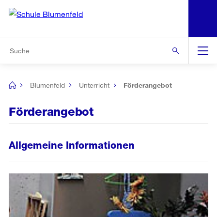
N
S
Zu den weiteren Informationen
Zur Bereichsauswahl
Zur Hilfsnavigation
Zum Inhalt
Zur Suche
Suche
Global
Navigation
Blumenfeld
Unterricht
Förderangebot
[no
title]
Förderangebot
Allgemeine Informationen