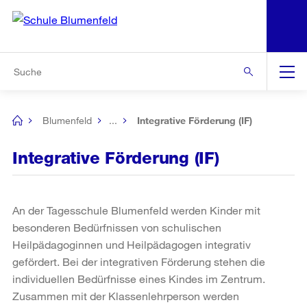
N
S
Zur Bereichsauswahl
Zur Hilfsnavigation
Zum Inhalt
Zur Suche
Suche
Global
Navigation
Blumenfeld
...
Integrative Förderung (IF)
[no
title]
Integrative Förderung (IF)
An der Tagesschule Blumenfeld werden Kinder mit
besonderen Bedürfnissen von schulischen
Heilpädagoginnen und Heilpädagogen integrativ
gefördert. Bei der integrativen Förderung stehen die
individuellen Bedürfnisse eines Kindes im Zentrum.
Zusammen mit der Klassenlehrperson werden