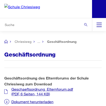
N
S
Zur Bereichsauswahl
Zur Hilfsnavigation
Zum Inhalt
Zur Suche
Suche
Global
Navigation
Chriesiweg
...
Geschäftsordnung
[no
title]
Geschäftsordnung
Geschäftsordnung des Elternforums der Schule
Chriesiweg zum Download
Geschaeftsordnung_Elternforum.pdf
(PDF, 6 Seiten, 144 KB)
Dokument herunterladen