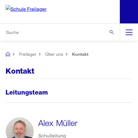
N
S
Zur Bereichsauswahl
Zur Hilfsnavigation
Zum Inhalt
Zur Suche
Suche
Global
Navigation
Freilager
Über uns
Kontakt
[no
title]
Kontakt
Leitungsteam
Alex Müller
Schulleitung