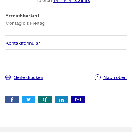
Telefon
+41 44 413 36 68
Erreichbarkeit
Montag bis Freitag
Kontaktformular
Weitere
Seite drucken
Nach oben
Informationen