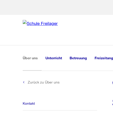
Zu den weiteren Infor
Zur Bereich
Zur Hilfsna
Zu
Zu
Global
Navigation
(aktiv)
Über uns
Unterricht
Betreuung
Freizeitan
Zurück zu Über uns
Kontakt