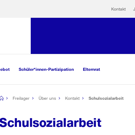
Hilfs
Sprunglink:
Kontakt
Navigation
mationen
sauswahl
vigation
m Inhalt
r Suche
gebot
Schüler*innen-Partizipation
Elternrat
Freilager
Über uns
Kontakt
Schulsozialarbeit
[no
title]
Schulsozialarbeit