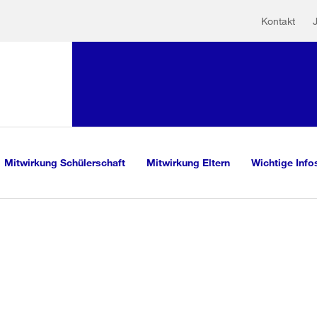
Hilfs
Sprunglink:
Kontakt
Navigation
sauswahl
vigation
m Inhalt
r Suche
Mitwirkung Schülerschaft
Mitwirkung Eltern
Wichtige Info