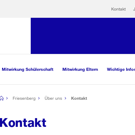
Hilfs
Sprunglink:
Kontakt
Navigation
mationen
sauswahl
vigation
m Inhalt
r Suche
Mitwirkung Schülerschaft
Mitwirkung Eltern
Wichtige Info
Friesenberg
Über uns
Kontakt
[no
title]
Kontakt