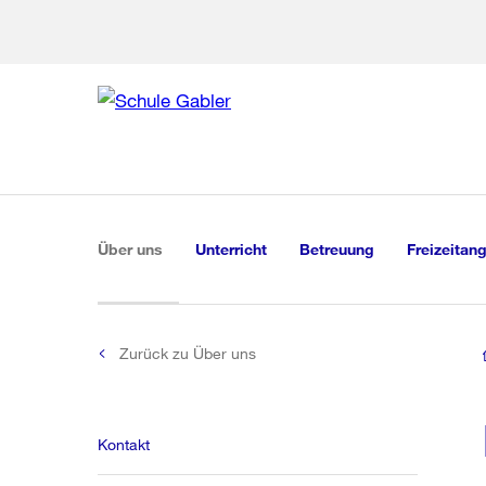
Zur Bereich
Zur Hilfsna
Zu
Zu
Global
Navigation
(aktiv)
Über uns
Unterricht
Betreuung
Freizeitan
Zurück zu Über uns
Kontakt