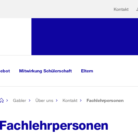
Hilfs
Sprunglink:
Kontakt
Navigation
sauswahl
vigation
m Inhalt
r Suche
gebot
Mitwirkung Schülerschaft
Eltern
Gabler
Über uns
Kontakt
Fachlehrpersonen
[no
title]
Fachlehrpersonen