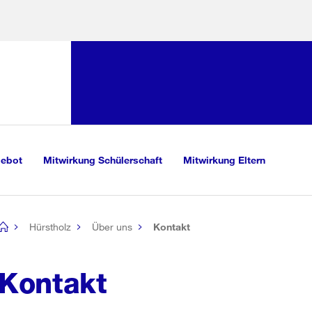
Sprunglink:
Navigation
mationen
sauswahl
vigation
m Inhalt
r Suche
gebot
Mitwirkung Schülerschaft
Mitwirkung Eltern
Hürstholz
Über uns
Kontakt
[no
title]
Kontakt