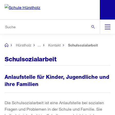
N
S
Zu den weiteren Informationen
Zur Bereichsauswahl
Zur Hilfsnavigation
Zum Inhalt
Zur Suche
Suche
Global
Navigation
Hürstholz
...
Kontakt
Schulsozialarbeit
[no
title]
Schulsozialarbeit
Anlaufstelle für Kinder, Jugendliche und
ihre Familien
Die Schulsozialarbeit ist eine Anlaufstelle bei sozialen
Fragen und Problemen in der Schule und Familie. Sie