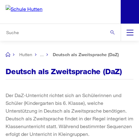
N
S
Zu den weiteren Informationen
Zur Bereichsauswahl
Zur Hilfsnavigation
Zum Inhalt
Zur Suche
Suche
Global
Navigation
Hutten
...
Deutsch als Zweitsprache (DaZ)
[no
title]
Deutsch als Zweitsprache (DaZ)
Der DaZ-Unterricht richtet sich an Schülerinnen und
Schüler (Kindergarten bis 6. Klasse), welche
Unterstützung in Deutsch als Zweitsprache benötigen.
Deutsch als Zweitsprache findet in der Regel integriert im
Klassenunterricht statt. Während bestimmter Sequenzen
erfolgt der Unterricht in Kleingruppen.