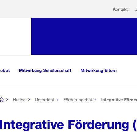
Hilfs
Sprunglink:
Kontakt
Navigation
sauswahl
vigation
m Inhalt
r Suche
gebot
Mitwirkung Schülerschaft
Mitwirkung Eltern
Hutten
Unterricht
Förderangebot
Integrative Förder
[no
title]
Integrative Förderung (