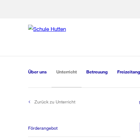
Zur Bereich
Zur Hilfsna
Zu
Zu
Global
Navigation
(aktiv)
Über uns
Unterricht
Betreuung
Freizeitan
Zurück zu Unterricht
Förderangebot