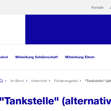
Hilfs
Sprunglink:
Kontakt
Navigation
sauswahl
vigation
m Inhalt
r Suche
gebot
Mitwirkung Schülerschaft
Mitwirkung Eltern
Im Birch
Unterricht
Förderangebot
"Tankstelle" (al
[no
title]
"Tankstelle" (alternati