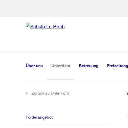
Zur Bereich
Zur Hilfsna
Zu
Zu
Global
Navigation
(aktiv)
Über uns
Unterricht
Betreuung
Freizeitan
Zurück zu Unterricht
Förderangebot